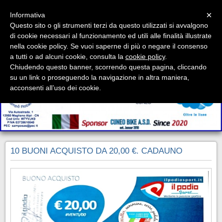
Menu
×
Informativa
Questo sito o gli strumenti terzi da questo utilizzati si avvalgono
di cookie necessari al funzionamento ed utili alle finalità illustrate
A.S.D. CUNEO BIKE
nella cookie policy. Se vuoi saperne di più o negare il consenso
C.F. 96080680042 - P.IVA 03869260046 - SDI P62QHVQ
a tutti o ad alcuni cookie, consulta la
cookie policy
.
Chiudendo questo banner, scorrendo questa pagina, cliccando
su un link o proseguendo la navigazione in altra maniera,
acconsenti all’uso dei cookie.
10 BUONI ACQUISTO DA 20,00 €. CADAUNO